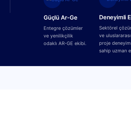
Deneyimli E
Güçlü Ar-Ge
Sektörel çözü
Entegre çözümler
ve uluslararası
ve yenilikçilik
proje deneyim
odaklı AR-GE ekibi.
sahip uzman e