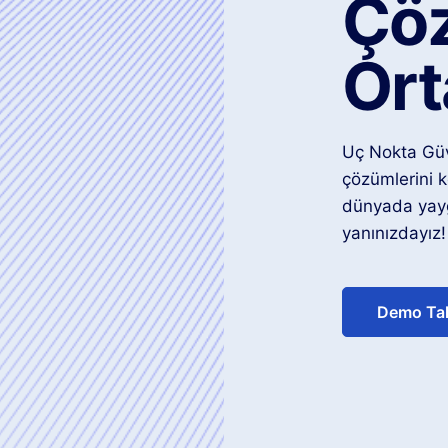
Çö
Ort
Uç Nokta Güv
çözümlerini k
dünyada yayg
yanınızdayız!
Demo Tal