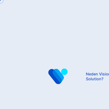
Skip
to
content
Neden Visio
Solution?