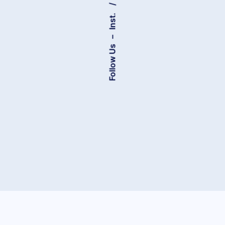
Inst.
–
Follow Us