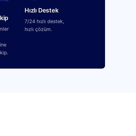
Hızlı Destek
kip
7/24 hızlı destek,
mler
hızlı çözüm.
ine
kip.